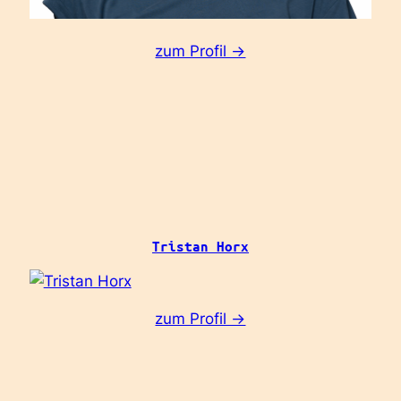
:
zum Profil ->
Nina
Weiss
Tristan Horx
:
zum Profil ->
Tristan
Horx