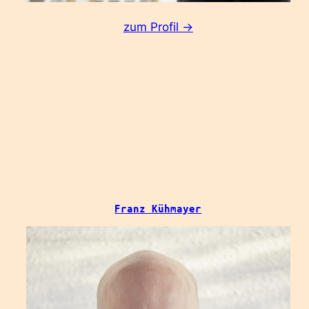
:
zum Profil ->
Anja
Kirig
Franz Kühmayer