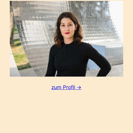
:
zum Profil ->
Lena
Papasabbas