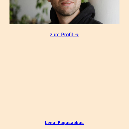
:
zum Profil ->
Hans
Rusinek
Lena Papasabbas