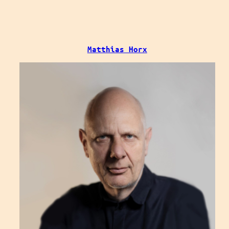
Jule
Bosch
Matthias Horx