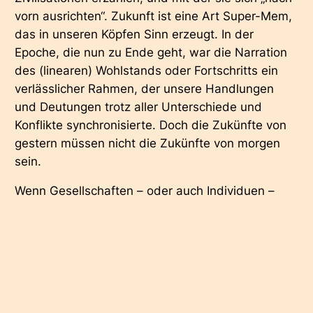
vorn ausrichten“. Zukunft ist eine Art Super-Mem,
das in unseren Köpfen Sinn erzeugt. In der
Epoche, die nun zu Ende geht, war die Narration
des (linearen) Wohlstands oder Fortschritts ein
verlässlicher Rahmen, der unsere Handlungen
und Deutungen trotz aller Unterschiede und
Konflikte synchronisierte. Doch die Zukünfte von
gestern müssen nicht die Zukünfte von morgen
sein.
Wenn Gesellschaften – oder auch Individuen –
ihre Zukunfts-Narrative verlieren, kommt es zu
Regressionen, Aggressionen, Sinnkrisen und
Kulturkämpfen. Genau das erleben wir heute, vor
allem in den USA. Der größte Sehnsuchts-Trend
unserer Zeit ist wahrscheinlich die Retrotopie:
Alles soll wieder so werden wie „damals“. Viele