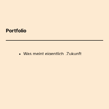
Portfolio
Was meint eigentlich „Zukunft
gestalten“ und wie macht man das?
Zukünfte der KI – abseits von Angst
und Hype
Warum die „autofreie Innenstadt“ eine
negative Zukunft ist