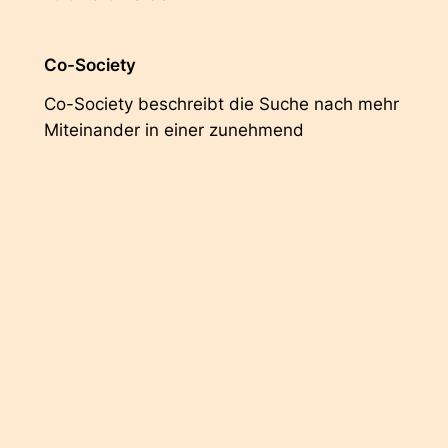
Co-Society
Co-Society beschreibt die Suche nach mehr
Miteinander in einer zunehmend
fragmentierten und polarisierten
Gesellschaft. Der Trend Redefining Wealth
zeigt Wege zu mehr wirtschaftlicher und
sozialer Gerechtigkeit auf – und definiert
Luxus neu, jenseits rein ökonomischer
Aspekte. Ein neues Verständnis von
Lebensqualität spiegelt sich im Trend der
Care Revolution wider, der das Bedürfnis
nach Nähe und Solidarität beschreibt.
Daraus entstehen Produkte und
Dienstleistungen, die Fürsorge durch ihr
Design ganz selbstverständlich in den Alltag