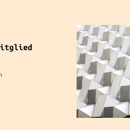
itglied
n