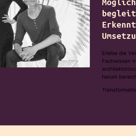
Möglich
begleit
Erkennt
Umsetzu
Erlebe die Ve
Fachwissen mi
architektonis
herum bereic
Transformati