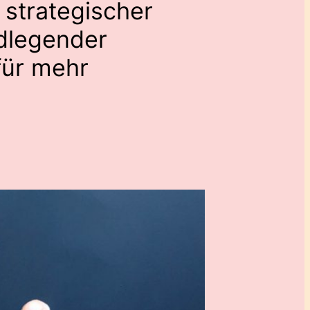
 strategischer
dlegender
für mehr