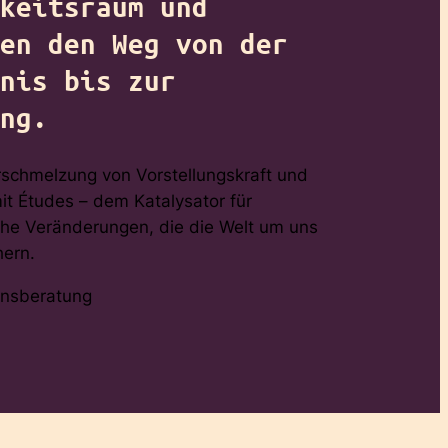
keitsraum und
en den Weg von der
nis bis zur
ng.
rschmelzung von Vorstellungskraft und
t Études – dem Katalysator für
che Veränderungen, die die Welt um uns
hern.
onsberatung