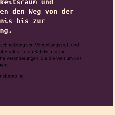
keitsraum und
en den Weg von der
nis bis zur
ng.
rschmelzung von Vorstellungskraft und
t Études – dem Katalysator für
che Veränderungen, die die Welt um uns
hern.
onsberatung