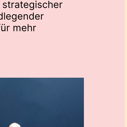
 strategischer
dlegender
für mehr