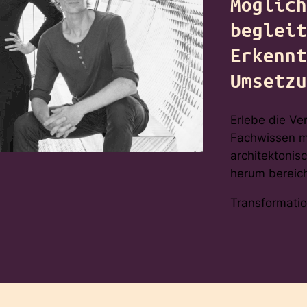
Möglich
begleit
Erkennt
Umsetzu
Erlebe die Ve
Fachwissen mi
architektonis
herum bereic
Transformati