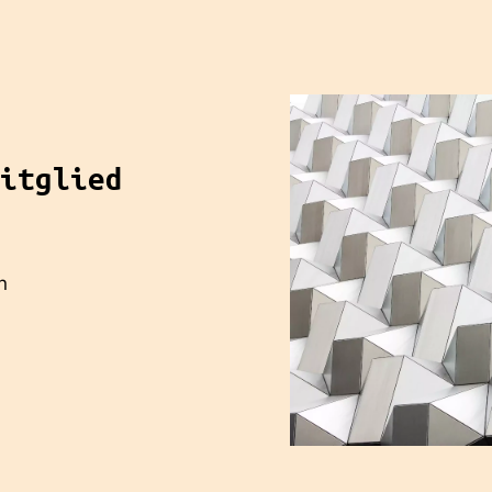
itglied
n