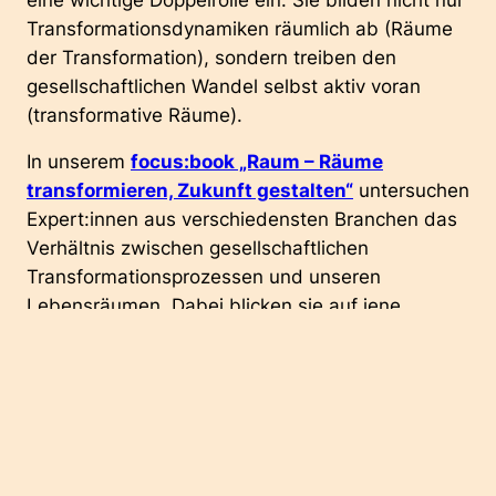
eine wichtige Doppelrolle ein: Sie bilden nicht nur
Transformationsdynamiken räumlich ab (Räume
der Transformation), sondern treiben den
gesellschaftlichen Wandel selbst aktiv voran
(transformative Räume).
In unserem
focus:book „Raum – Räume
transformieren, Zukunft gestalten“
untersuchen
Expert:innen aus verschiedensten Branchen das
Verhältnis zwischen gesellschaftlichen
Transformationsprozessen und unseren
Lebensräumen. Dabei blicken sie auf jene
Eigenschaften, die solche „Transforming Spaces“
ausmachen. Das Buch stellt vier Raumkonzepte
vor, die jeweils diese spezifischen Eigenschaften
verkörpern.
Adaptive Spaces