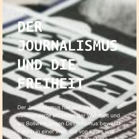
DER
JOURNALISMUS
UND DIE
FREIHEIT
Der Journalismus hat sich über
Jahrhunderte als Hüter der Wahrheit und
als Bollwerk gegen Despotismus bewährt
– doch in einer Welt, die von Klicks und