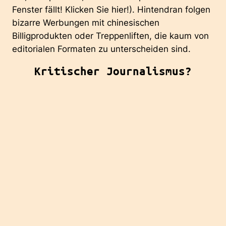
Fenster fällt! Klicken Sie hier!). Hintendran folgen
bizarre Werbungen mit chinesischen
Billigprodukten oder Treppenliften, die kaum von
editorialen Formaten zu unterscheiden sind.
Kritischer Journalismus?
Ein heutiges politisches Interview, sehr
professionell geführt und multimedial vermarktet,
ähnelt eher einem Verhör. Es geht darum, den
oder die Politiker:in möglichst in die Enge zu
drängen. Das grenzt an Lächerlichkeit bis zur
nackten Unverschämtheit, wenn Politiker:innen
vorgegebene Sätze in Millisekunden beantworten
müssen. „Ihren politischen Gegner vergleichen
Sie am liebsten mit einem Tier namens…” Die
Würde von Politiker:innen ist antastbar
geworden, und am Ende geht es auch hier unter