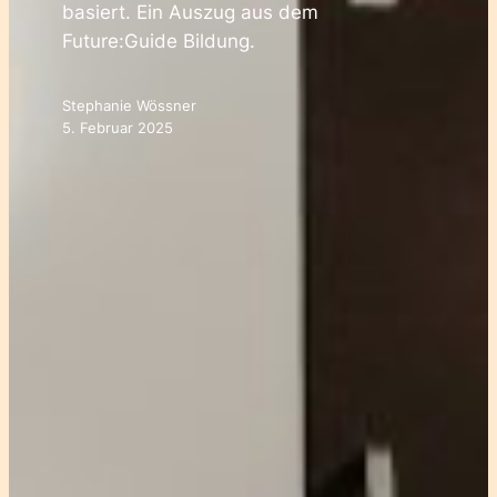
basiert. Ein Auszug aus dem
Future:Guide Bildung.
Stephanie Wössner
5. Februar 2025