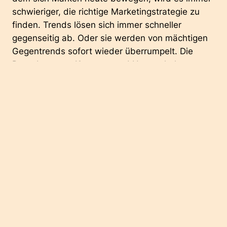
schwieriger, die richtige Marketingstrategie zu
finden. Trends lösen sich immer schneller
gegenseitig ab. Oder sie werden von mächtigen
Gegentrends sofort wieder überrumpelt. Die
Datenberge zu Konsum- und Userverhalten
wachsen, während technologische Möglichkeiten
durch KI explodieren. Nie hatten Unternehmen
mehr Möglichkeiten und Wege, herauszufinden,
was „der Kunde“ will.
Doch die Zielgruppen-Analyse wird nicht selten
zum Verhängnis. Zum einen sorgen KIs, ähnliche
Datengrundlagen und Testing-Verfahren dafür,
dass sich Markenwelten immer mehr ähneln.
Zum anderen bleiben Menschen trotz aller KI und
Big Data überraschend unberechenbar. In diesem
Spiel gewinnt nicht selten, wer mutig vorangeht