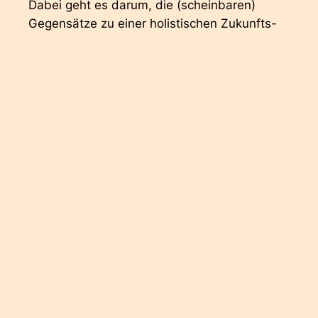
Dabei geht es darum, die (scheinbaren)
Gegensätze zu einer holistischen Zukunfts-
Synthese zu verbinden: Alt und jung,
männlich und weiblich. Emotional und
rational. Zukunftsstrebend und
vergangenheitsbewusst. Visionär und
reflexiv.
Unterhaltsam und tiefgründig nehmen Sie die
Dialoge auf eine inspirierende Reise entlang
der Sichtweisen zweier
Zukunftsforscher:innen auf Fragen nach
Leben, Wandel und Zukunft. Ein exklusives
Vortragsangebot für alle, die den Wandel
verstehen und gestalten wollen.
Oona Horx Strathern & Matthias Horx